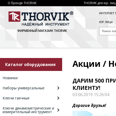
О бренде THORVIK
THORVIK для юр. лиц
ИНТЕРНЕТ 
ЮР. ЛИЦА
ФИРМЕННЫЙ МАГАЗИН THORVIK
Акции / 
Каталог оборудования
Новинки
ДАРИМ 500 ПР
КЛИЕНТУ!
Наборы универсальные
03.06.2019 15:26:04
Ключи гаечные
Дорогие друзья!
Ключи динамометрические и
измерительный инструмент