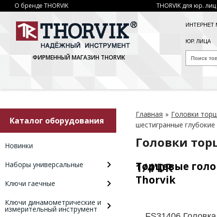
О бренде THORVIK
THORVIK для юр. лиц
ИНТЕРНЕТ 
ЮР. ЛИЦА
ФИРМЕННЫЙ МАГАЗИН THORVIK
Главная
»
Головки тор
Каталог оборудования
шестигранные глубокие 
Головки тор
Новинки
1/4'DR
Торцевые голо
Наборы универсальные
Thorvik
Ключи гаечные
Ключи динамометрические и
измерительный инструмент
FS31406 Головка