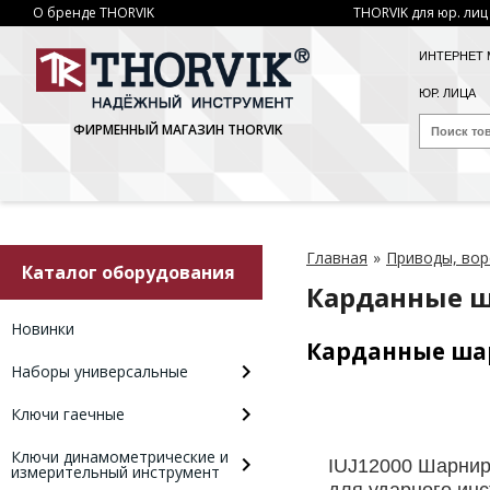
О бренде THORVIK
THORVIK для юр. лиц
ИНТЕРНЕТ 
ЮР. ЛИЦА
ФИРМЕННЫЙ МАГАЗИН THORVIK
Главная
»
Приводы, вор
Каталог оборудования
Карданные 
Новинки
Карданные ша
Наборы универсальные
Ключи гаечные
Ключи динамометрические и
IUJ12000 Шарнир
измерительный инструмент