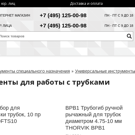
 юр. лиц
Доставка и оплата
+7 (495) 125-00-98
НТЕРНЕТ МАГАЗИН
ПН - ПТ С 9 ДО 18
+7 (495) 125-00-98
. ЛИЦА
ПН - ПТ С 9 ДО 18
ументы специального назначения
»
Универсальные инструмент
енты для работы с трубками
бор для
BPB1 Трубогиб ручной
ки трубок, 10 пр
рычажный для трубок
DFTS10
диаметром 4.75-10 мм
THORVIK BPB1