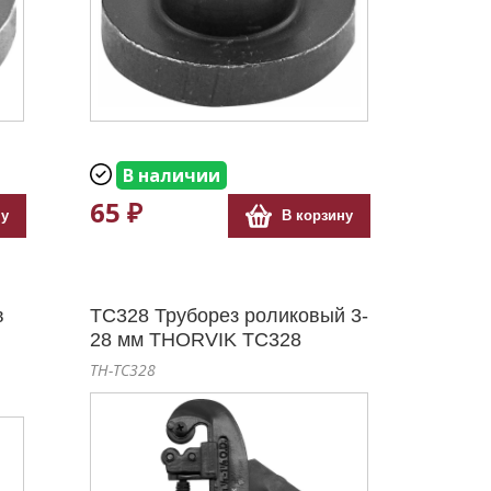
В наличии
65 ₽
ну
В корзину
в
TC328 Труборез роликовый 3-
28 мм THORVIK TC328
TH-TC328