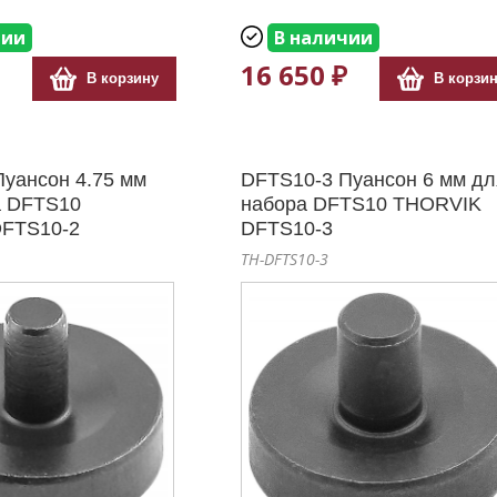
чии
В наличии
16 650 ₽
В корзину
В корзи
уансон 4.75 мм
DFTS10-3 Пуансон 6 мм дл
а DFTS10
набора DFTS10 THORVIK
FTS10-2
DFTS10-3
TH-DFTS10-3