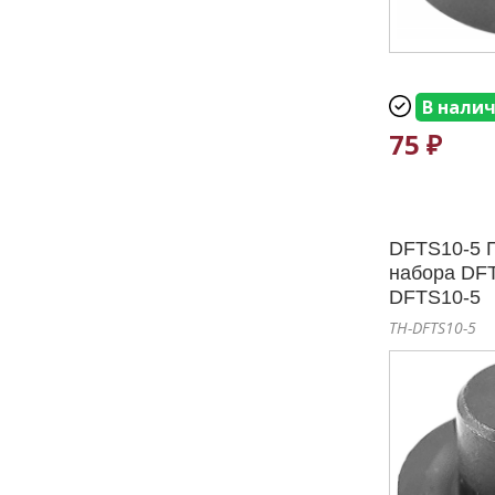
В нали
75 ₽
DFTS10-5 
набора DF
DFTS10-5
TH-DFTS10-5