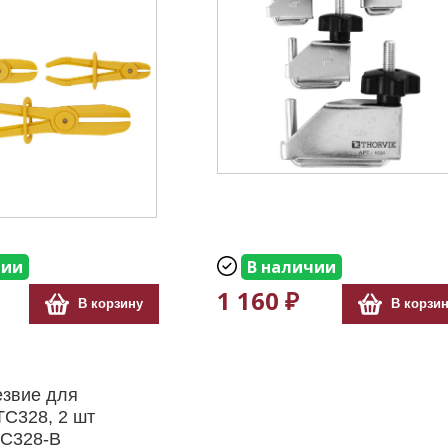
чии
В наличии
1 160 ₽
В корзину
В корзи
езвие для
TC328, 2 шт
C328-B