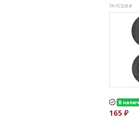
TH-TC328-B
В нали
165 ₽