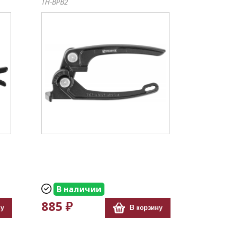
TH-BPB2
В наличии
885 ₽
ну
В корзину