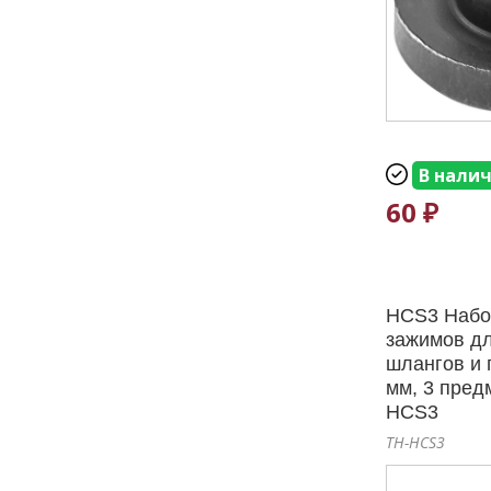
В нали
60 ₽
HCS3 Набо
зажимов д
шлангов и 
мм, 3 пре
HCS3
TH-HCS3