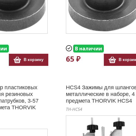
чии
В наличии
65 ₽
В корзину
В корзи
р пластиковых
HCS4 Зажимы для шланго
ля резиновых
металлические в наборе, 4
патрубков, 3-57
предмета THORVIK HCS4
дмета THORVIK
TH-HCS4