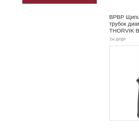
BPBP Щипц
трубок диа
THORVIK 
TH-BPBP