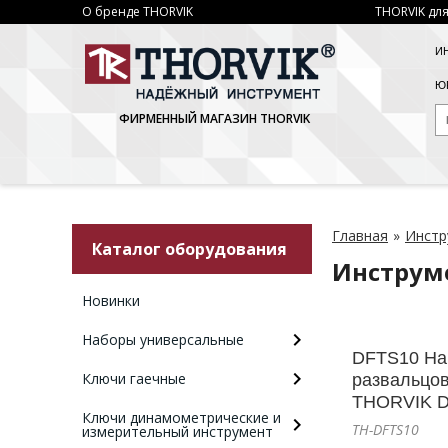
О бренде THORVIK
THORVIK для
И
ЮР
ФИРМЕННЫЙ МАГАЗИН THORVIK
Главная
»
Инстр
Каталог оборудования
Инструм
Новинки
Наборы универсальные
DFTS10 На
Ключи гаечные
развальцов
THORVIK 
Ключи динамометрические и
TH-DFTS10
измерительный инструмент