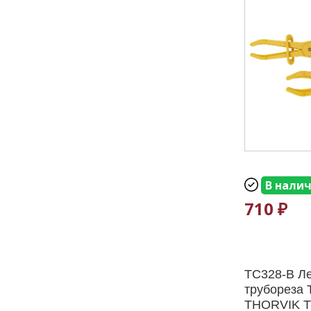
В нали
710 ₽
TC328-B Л
трубореза 
THORVIK T