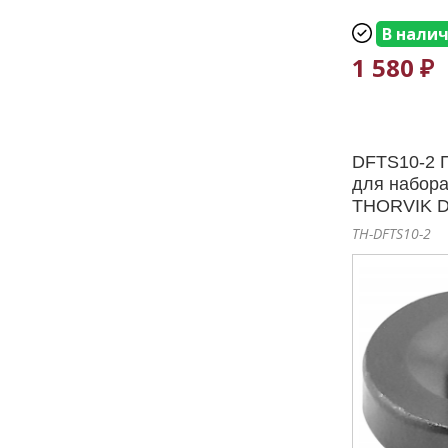
В нали
1 580 ₽
DFTS10-2 П
для набор
THORVIK D
TH-DFTS10-2