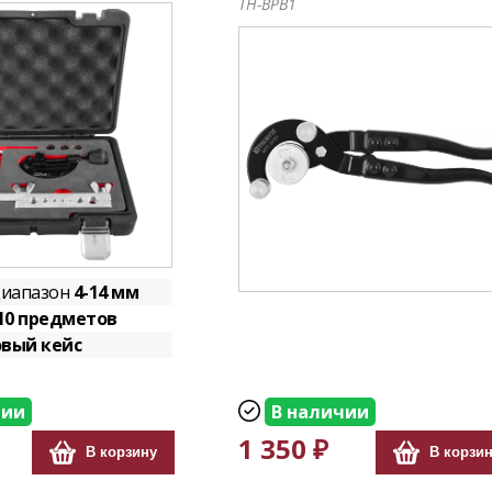
TH-BPB1
диапазон
4-14 мм
10 предметов
вый кейс
чии
В наличии
1 350 ₽
В корзину
В корзи