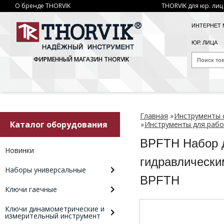
О бренде THORVIK
THORVIK для юр. лиц
ИНТЕРНЕТ 
ЮР. ЛИЦА
ФИРМЕННЫЙ МАГАЗИН THORVIK
Главная
»
Инструменты 
Каталог оборудования
»
Инструменты для рабо
BPFTH Набор д
Новинки
гидравлически
Наборы универсальные
BPFTH
Ключи гаечные
Ключи динамометрические и
измерительный инструмент