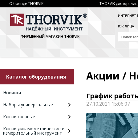
О бренде THORVIK
THORVIK для юр. лиц
ИНТЕРНЕТ 
ЮР. ЛИЦА
ФИРМЕННЫЙ МАГАЗИН THORVIK
Акции / 
Каталог оборудования
Новинки
График работы 
27.10.2021 15:06:07
Наборы универсальные
Ключи гаечные
Ключи динамометрические и
измерительный инструмент