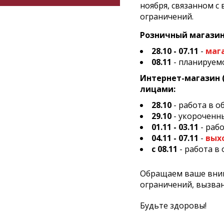
ноября, связанном с
ограничений.
Розничный магазин
28.10 - 07.11
-
маг
08.11
- планируем
Интернет-магазин (
лицами:
28.10
- работа в 
29.10
- укороченны
01.11 - 03.11
- раб
04.11 - 07.11
-
вых
c 08.11
- работа в
Обращаем ваше внима
ограничений, вызва
Будьте здоровы!