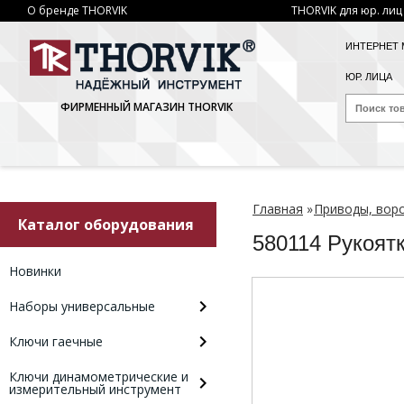
О бренде THORVIK
THORVIK для юр. лиц
ИНТЕРНЕТ 
ЮР. ЛИЦА
ФИРМЕННЫЙ МАГАЗИН THORVIK
Главная
»
Приводы, вор
Каталог оборудования
580114 Рукоят
Новинки
Наборы универсальные
Ключи гаечные
Ключи динамометрические и
измерительный инструмент