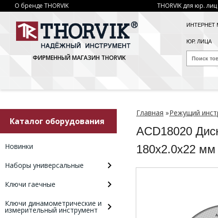
О бренде THORVIK
THORVIK для юр. лиц
ИНТЕРНЕТ 
ЮР. ЛИЦА
ФИРМЕННЫЙ МАГАЗИН THORVIK
Главная
»
Режущий инст
Каталог оборудования
ACD18020 Диск
Новинки
180х2.0х22 м
Наборы универсальные
Ключи гаечные
Ключи динамометрические и
измерительный инструмент