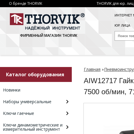
О бренде THORVIK
THORVIK для юр. лиц
ИНТЕРНЕТ 
ЮР. ЛИЦА
ФИРМЕННЫЙ МАГАЗИН THORVIK
Главная
»
Пневмоинстру
Каталог оборудования
AIW12717 Гайк
Новинки
7500 об/мин, 
Наборы универсальные
Ключи гаечные
Ключи динамометрические и
измерительный инструмент