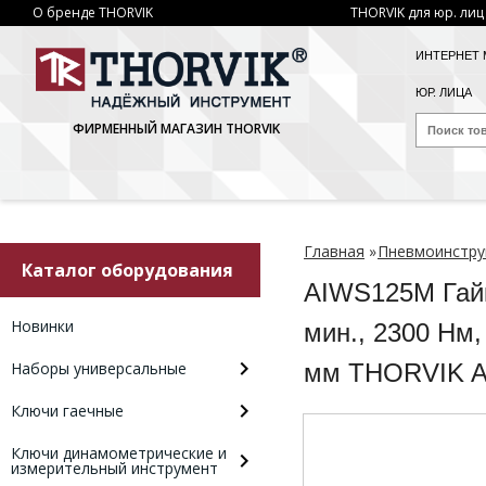
О бренде THORVIK
THORVIK для юр. лиц
ИНТЕРНЕТ 
ЮР. ЛИЦА
ФИРМЕННЫЙ МАГАЗИН THORVIK
Главная
»
Пневмоинстру
Каталог оборудования
AIWS125M Гайк
Новинки
мин., 2300 Нм,
Наборы универсальные
мм THORVIK 
Ключи гаечные
Ключи динамометрические и
измерительный инструмент