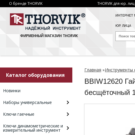
О бренде THORVIK
THORVIK для юр. лиц
ИНТЕРНЕТ 
ЮР. ЛИЦА
ФИРМЕННЫЙ МАГАЗИН THORVIK
Главная
»
Инструменты 
Каталог оборудования
BBIW12620 Гай
Новинки
бесщёточный 1
Наборы универсальные
Ключи гаечные
Ключи динамометрические и
измерительный инструмент