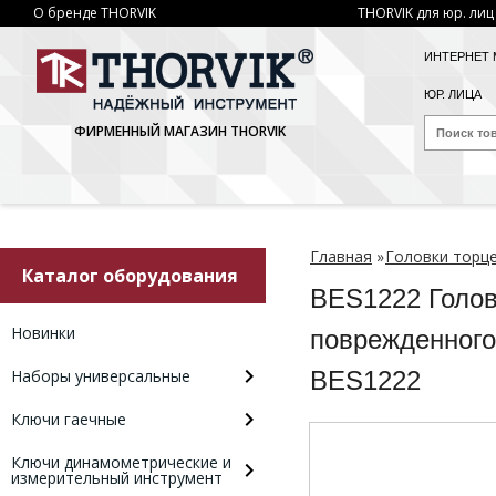
О бренде THORVIK
THORVIK для юр. лиц
ИНТЕРНЕТ 
ЮР. ЛИЦА
ФИРМЕННЫЙ МАГАЗИН THORVIK
Главная
»
Головки торц
Каталог оборудования
BES1222 Голов
Новинки
поврежденного
Наборы универсальные
BES1222
Ключи гаечные
Ключи динамометрические и
измерительный инструмент