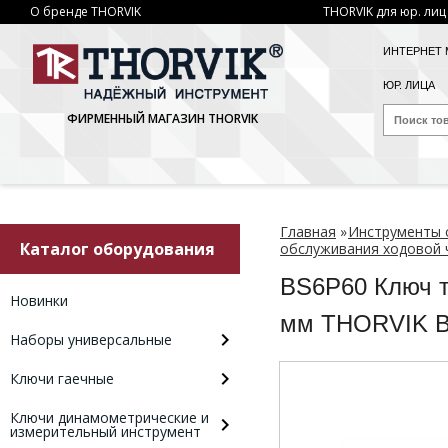
О бренде THORVIK
THORVIK для юр. лиц
ИНТЕРНЕТ 
ЮР. ЛИЦА
ФИРМЕННЫЙ МАГАЗИН THORVIK
Главная
»
Инструменты 
Каталог оборудования
обслуживания ходовой 
BS6P60 Ключ т
Новинки
мм THORVIK 
Наборы универсальные
Ключи гаечные
Ключи динамометрические и
измерительный инструмент