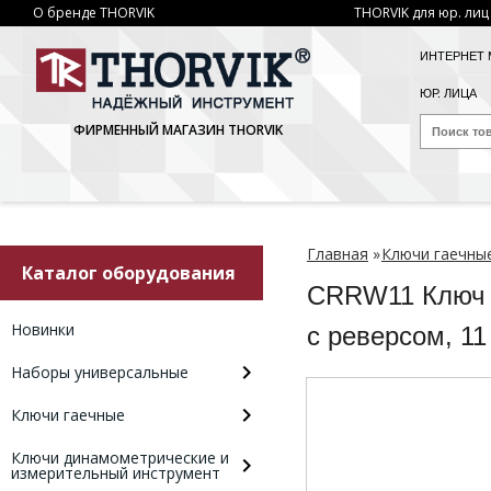
О бренде THORVIK
THORVIK для юр. лиц
ИНТЕРНЕТ 
ЮР. ЛИЦА
ФИРМЕННЫЙ МАГАЗИН THORVIK
Главная
»
Ключи гаечны
Каталог оборудования
CRRW11 Ключ 
Новинки
с реверсом, 
Наборы универсальные
Ключи гаечные
Ключи динамометрические и
измерительный инструмент