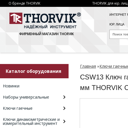
О бренде THORVIK
THORVIK для юр. лиц
ИНТЕРНЕТ 
ЮР. ЛИЦА
ФИРМЕННЫЙ МАГАЗИН THORVIK
Главная
»
Ключи гаечны
Каталог оборудования
CSW13 Ключ га
Новинки
мм THORVIK 
Наборы универсальные
Ключи гаечные
Ключи динамометрические и
измерительный инструмент