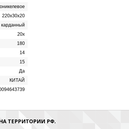
оникелевое
220х30х20
карданный
20х
180
14
15
Да
КИТАЙ
0094643739
А ТЕРРИТОРИИ РФ.