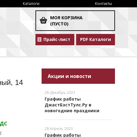
Каталоги
Контакты
МОЯ КОРЗИНА
(ПУСТО)
Прайс-лист
PDF Каталоги
Акции и новости
ый, 14
28 Декабрь 2023
График работы
ДжастБэстТулс.Ру в
новогодние праздники
НДС
28 Апрель 2023
4
График работы