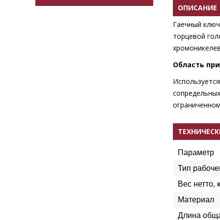
ОПИСАНИЕ
Гаечный ключ
торцевой гол
хромоникелев
Область пр
Используется
сопредельных
ограниченном
ТЕХНИЧЕСК
Параметр
Тип рабоче
Вес нетто, к
Материал
Длина обща