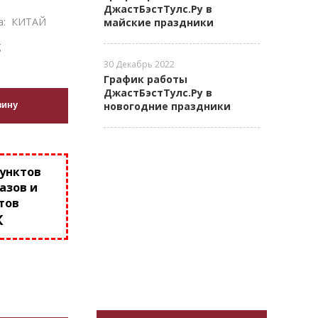
ДжастБэстТулс.Ру в
а:
КИТАЙ
майские праздники
g
30 Декабрь 2022
График работы
ДжастБэстТулс.Ру в
зину
новогодние праздники
пунктов
азов и
тов
К