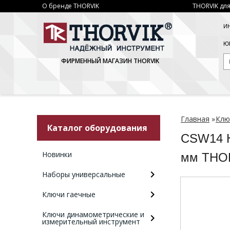
О бренде THORVIK
THORVIK для
И
ЮР
ФИРМЕННЫЙ МАГАЗИН THORVIK
Главная
»
Клю
Каталог оборудования
CSW14 К
Новинки
мм THO
Наборы универсальные
Ключи гаечные
Ключи динамометрические и
измерительный инструмент