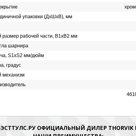
окрытие
хром
диничной упаковки (ДхШхВ), мм
 размер рабочей части, В1хВ2 мм
гла шарнира
ча, S1xS2 мм/дюйм
а, градус
 механизм
изводитель
461
ЭСТТУЛС.РУ ОФИЦИАЛЬНЫЙ ДИЛЕР THORVIK Н