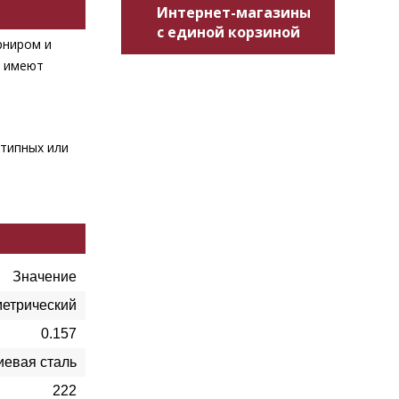
Интернет-магазины
с единой корзиной
рниром и
, имеют
отипных или
Значение
метрический
0.157
евая сталь
222