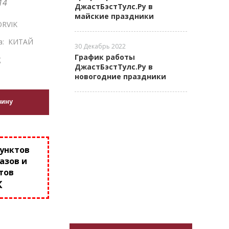
14
ДжастБэстТулс.Ру в
майские праздники
RVIK
а:
КИТАЙ
30 Декабрь 2022
График работы
g
ДжастБэстТулс.Ру в
новогодние праздники
зину
пунктов
азов и
тов
К