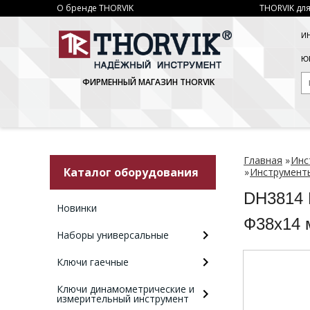
О бренде THORVIK
THORVIK для
И
ЮР
ФИРМЕННЫЙ МАГАЗИН THORVIK
Главная
»
Инс
Каталог оборудования
»
Инструменты
DH3814 
Новинки
Ф38x14
Наборы универсальные
Ключи гаечные
Ключи динамометрические и
измерительный инструмент