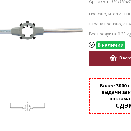
Артикул:
TH-DH38
Производитель:
THO
Страна производств
Вес продукта: 0.38 k
В наличии
В кор
Более 3000 
выдачи зак
постама
СДЭ