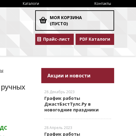
Каталоги
Контакты
МОЯ КОРЗИНА
(ПУСТО)
Прайс-лист
PDF Каталоги
ты
Акции и новости
 ручных
28 Декабрь 2023
График работы
ДжастБэстТулс.Ру в
новогодние праздники
НДС
28 Апрель 2023
График работы