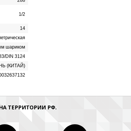
288
1/2
14
метрическая
ым шариком
83/DIN 3124
НЬ (КИТАЙ)
0032637132
А ТЕРРИТОРИИ РФ.