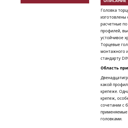
ОПИСАНИЕ
Головка торце
изготовлены 
расчетные по
профилей, вы
устойчивое х
Торцевые гол
монтажного и
стандарту DIN
Область пр
Двенадцатигр
какой профил
крепеже. Одн
крепеж, особ
сочетании с 
применяемые 
головками.