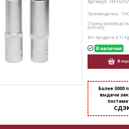
Артикул:
TH-FS312
Производитель:
THO
Страна производств
(КИТАЙ)
Вес продукта: 0.11 k
В наличии
В кор
Более 3000 
выдачи зак
постама
СДЭ