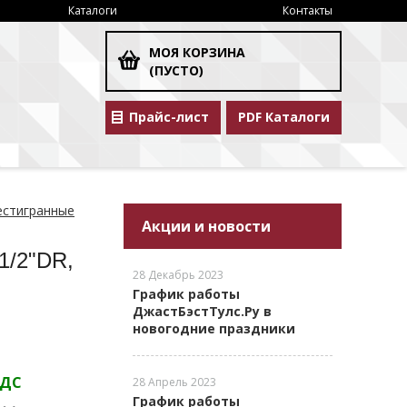
Каталоги
Контакты
МОЯ КОРЗИНА
(ПУСТО)
Прайс-лист
PDF Каталоги
естигранные
Акции и новости
1/2"DR,
28 Декабрь 2023
График работы
ДжастБэстТулс.Ру в
новогодние праздники
НДС
28 Апрель 2023
График работы