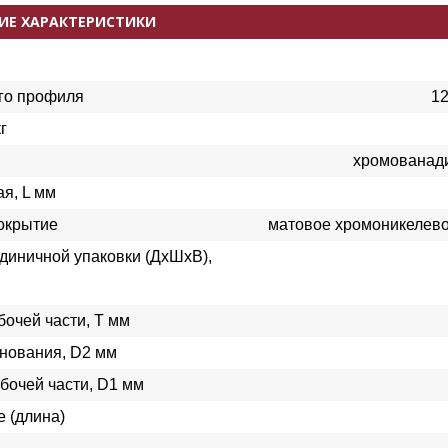
ИЕ ХАРАКТЕРИСТИКИ
го профиля
12
г
хромованади
я, L мм
окрытие
матовое хромоникелев
диничной упаковки (ДхШхВ),
бочей части, Т мм
нования, D2 мм
бочей части, D1 мм
 (длина)