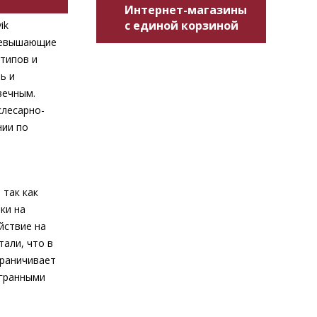
Интернет-магазины
с единой корзиной
ik
превышающие
типов и
ь и
вечным.
слесарно-
нии по
 так как
ки на
йствие на
тали, что в
граничивает
-гранными