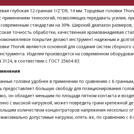
вая глубокая 12-гранная 1/2"DR, 14 мм. Торцевые головки Thorv
с применением технологий, позволяющих передавать усилия, 
 современным стандартам на 30%. Широкий диапазон размеров, 
сокая точность обработки, качественная хромованадиевая стал
ромоникелевое покрытие делают инструмент надежным и долго
овки Thorvik являются основной для создания систем сборного 
нструмента. Изделия производятся на современном оборудова
 3124, в соотвествии с ГОСТ 25604-83.
именения
анные головки удобнее в применении по сравнению с 6-гранным,
ь предоставляет большую свободу для позиционирования голов
ако, он обладает меньшим по площади пятном контакта и возде
енно с высокой нагрузкой, может повредить грани крепежной де
большим количеством концентраторов напряжения несколько о
максимально допустимые нагрузки, опять же, по сравнению с 6