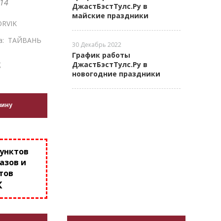
14
ДжастБэстТулс.Ру в
майские праздники
RVIK
а:
ТАЙВАНЬ
30 Декабрь 2022
График работы
g
ДжастБэстТулс.Ру в
новогодние праздники
зину
пунктов
азов и
тов
К