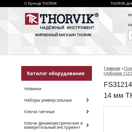
О бренде THORVIK
THORVIK для
И
ЮР
ФИРМЕННЫЙ МАГАЗИН THORVIK
Главная
»
Гол
Каталог оборудования
глубокие 1/2'
FS31214
Новинки
14 мм T
Наборы универсальные
Ключи гаечные
Ключи динамометрические и
измерительный инструмент