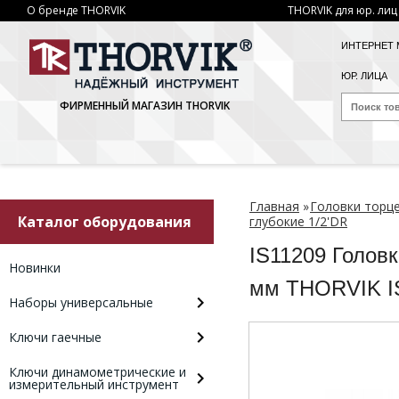
О бренде THORVIK
THORVIK для юр. лиц
ИНТЕРНЕТ 
ЮР. ЛИЦА
ФИРМЕННЫЙ МАГАЗИН THORVIK
Главная
»
Головки торц
Каталог оборудования
глубокие 1/2'DR
IS11209 Головк
Новинки
мм THORVIK I
Наборы универсальные
Ключи гаечные
Ключи динамометрические и
измерительный инструмент