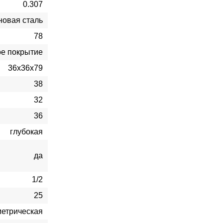
0.307
овая сталь
78
ое покрытие
36х36х79
38
32
36
глубокая
да
1/2
25
метрическая