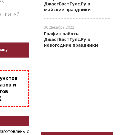
25
ДжастБэстТулс.Ру в
майские праздники
а:
КИТАЙ
g
30 Декабрь 2022
График работы
ДжастБэстТулс.Ру в
новогодние праздники
зину
пунктов
азов и
тов
К
 изготовлены с