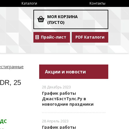
Каталоги
Контакты
МОЯ КОРЗИНА
(ПУСТО)
Прайс-лист
PDF Каталоги
естигранные
Акции и новости
"DR, 25
28 Декабрь 2023
График работы
ДжастБэстТулс.Ру в
новогодние праздники
НДС
28 Апрель 2023
График работы