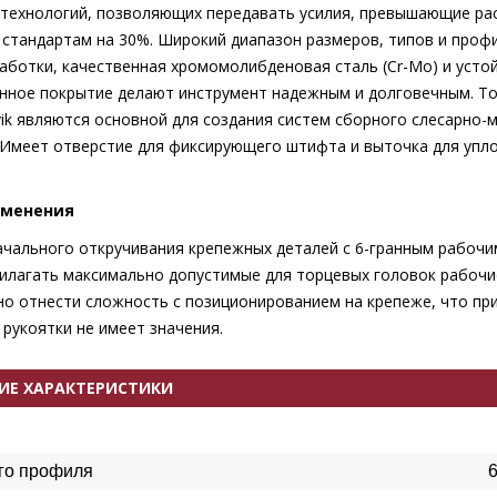
технологий, позволяющих передавать усилия, превышающие ра
стандартам на 30%. Широкий диапазон размеров, типов и проф
аботки, качественная хромомолибденовая сталь (
C
r-
M
o) и усто
ное покрытие делают инструмент надежным и долговечным. Т
vik являются основной для создания систем сборного слесарно
 Имеет отверстие для фиксирующего штифта и выточка для упл
именения
ачального откручивания крепежных деталей с 6-гранным рабочи
илагать максимально допустимые для торцевых головок рабочие
о отнести сложность с позиционированием на крепеже, что пр
рукоятки не имеет значения.
ИЕ ХАРАКТЕРИСТИКИ
го профиля
6