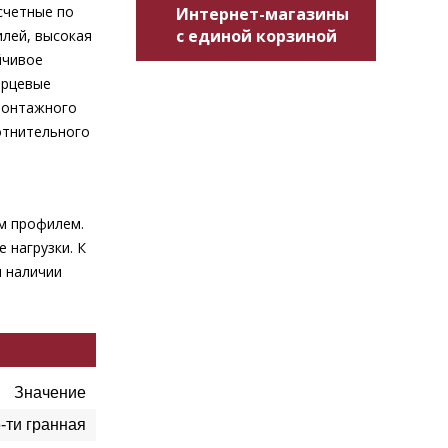
счетные по
Интернет-магазины
с единой корзиной
илей, высокая
йчивое
орцевые
-монтажного
отнительного
м профилем.
 нагрузки. К
и наличии
Значение
-ти гранная