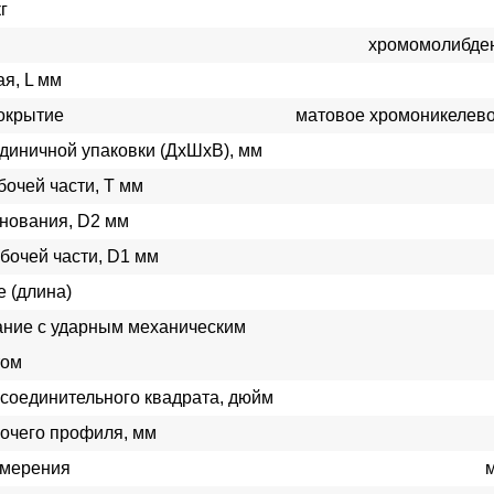
г
хромомолибден
я, L мм
окрытие
матовое хромоникелев
диничной упаковки (ДхШхВ), мм
бочей части, Т мм
нования, D2 мм
бочей части, D1 мм
 (длина)
ние с ударным механическим
том
соединительного квадрата, дюйм
очего профиля, мм
змерения