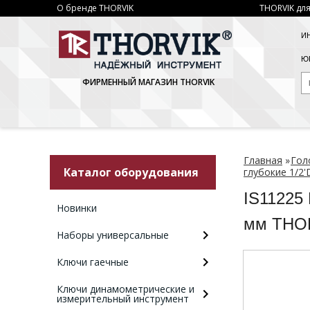
О бренде THORVIK
THORVIK для
И
ЮР
ФИРМЕННЫЙ МАГАЗИН THORVIK
Главная
»
Гол
Каталог оборудования
глубокие 1/2'
IS11225 
Новинки
мм THOR
Наборы универсальные
Ключи гаечные
Ключи динамометрические и
измерительный инструмент