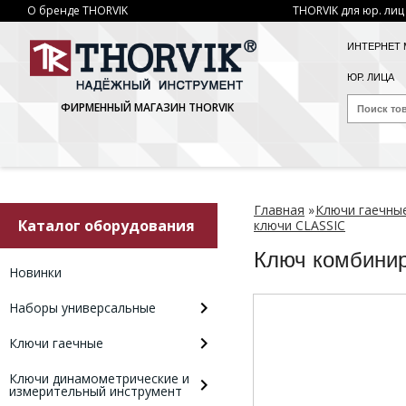
О бренде THORVIK
THORVIK для юр. лиц
ИНТЕРНЕТ 
ЮР. ЛИЦА
ФИРМЕННЫЙ МАГАЗИН THORVIK
Главная
»
Ключи гаечны
Каталог оборудования
ключи CLASSIC
Ключ комбини
Новинки
Наборы универсальные
Ключи гаечные
Ключи динамометрические и
измерительный инструмент