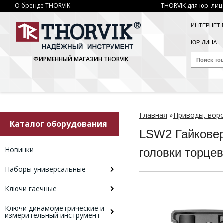
О бренде THORVIK
THORVIK для юр. лиц
ИНТЕРНЕТ 
ЮР. ЛИЦА
ФИРМЕННЫЙ МАГАЗИН THORVIK
Главная
»
Приводы, вор
Каталог оборудования
LSW2 Гайковер
Новинки
головки торце
Наборы универсальные
Ключи гаечные
Ключи динамометрические и
измерительный инструмент