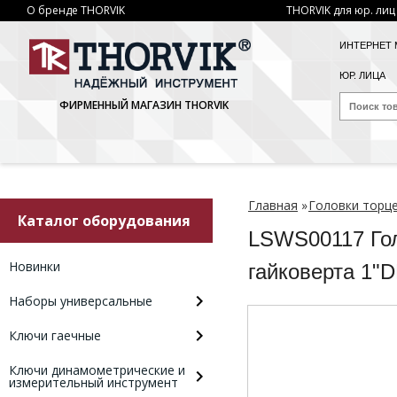
О бренде THORVIK
THORVIK для юр. лиц
ИНТЕРНЕТ 
ЮР. ЛИЦА
ФИРМЕННЫЙ МАГАЗИН THORVIK
Главная
»
Головки торц
Каталог оборудования
LSWS00117 Гол
Новинки
гайковерта 1"
Наборы универсальные
Ключи гаечные
Ключи динамометрические и
измерительный инструмент