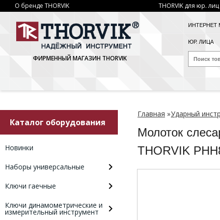
О бренде THORVIK
THORVIK для юр. лиц
ИНТЕРНЕТ 
ЮР. ЛИЦА
ФИРМЕННЫЙ МАГАЗИН THORVIK
Главная
»
Ударный инст
Каталог оборудования
Молоток слеса
Новинки
THORVIK PHH
Наборы универсальные
Ключи гаечные
Ключи динамометрические и
измерительный инструмент