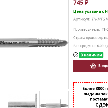
745 ₽
Цена указана с 
Артикул:
TH-MTG1
Производитель:
THO
Страна производств
Вес продукта: 0.09 k
В наличии
В кор
Более 3000 
выдачи зак
постама
СДЭ