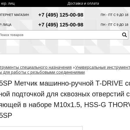
 юр. лиц
Доставка и оплата
+7 (495) 125-00-98
НТЕРНЕТ МАГАЗИН
ПН - ПТ С 9 ДО 18
+7 (495) 125-00-98
. ЛИЦА
ПН - ПТ С 9 ДО 18
трументы специального назначения
»
Универсальные инструмен
 для работы с резьбовыми соединениями
SP Метчик машинно-ручной T-DRIVE с
ной подточкой для сквозных отверстий с
яющей в наборе М10х1.5, HSS-G THOR
5SP