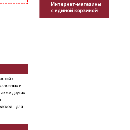
Интернет-магазины
с единой корзиной
рстий с
сквозных и
также других
г
иской - для