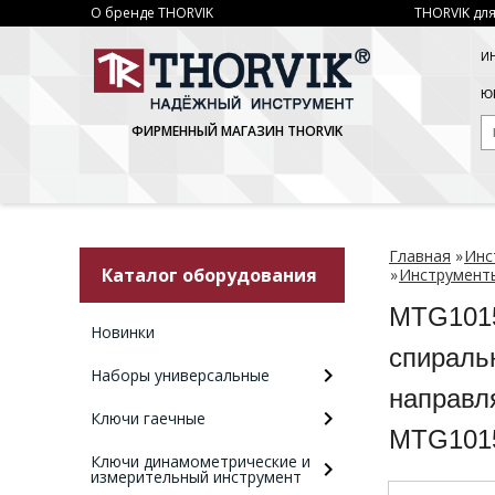
О бренде THORVIK
THORVIK для
И
ЮР
ФИРМЕННЫЙ МАГАЗИН THORVIK
Главная
»
Инс
Каталог оборудования
»
Инструменты
MTG1015
Новинки
спираль
Наборы универсальные
направл
Ключи гаечные
MTG101
Ключи динамометрические и
измерительный инструмент