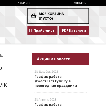
Каталоги
Контакты
МОЯ КОРЗИНА
(ПУСТО)
Прайс-лист
PDF Каталоги
ты
Акции и новости
о
28 Декабрь 2023
График работы
ДжастБэстТулс.Ру в
VIK
новогодние праздники
28 Апрель 2023
График работы