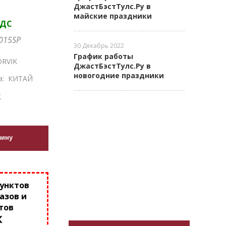
ДжастБэстТулс.Ру в
майские праздники
НДС
015SP
30 Декабрь 2022
График работы
RVIK
ДжастБэстТулс.Ру в
новогодние праздники
а:
КИТАЙ
g
зину
пунктов
азов и
тов
К