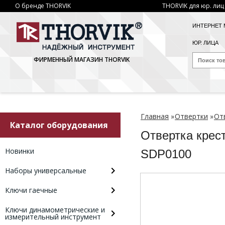
О бренде THORVIK
THORVIK для юр. лиц
ИНТЕРНЕТ 
ЮР. ЛИЦА
ФИРМЕННЫЙ МАГАЗИН THORVIK
Главная
»
Отвертки
»
От
Каталог оборудования
Отвертка кре
Новинки
SDP0100
Наборы универсальные
Ключи гаечные
Ключи динамометрические и
измерительный инструмент