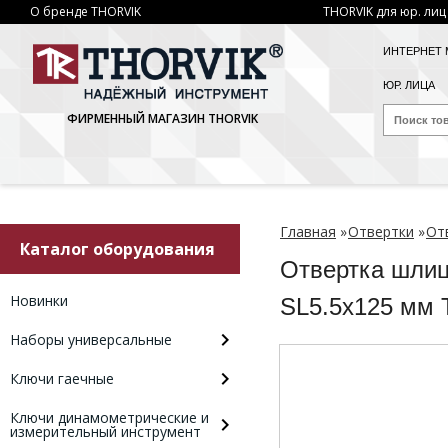
О бренде THORVIK
THORVIK для юр. лиц
ИНТЕРНЕТ 
ЮР. ЛИЦА
ФИРМЕННЫЙ МАГАЗИН THORVIK
Главная
»
Отвертки
»
От
Каталог оборудования
Отвертка шлиц
Новинки
SL5.5x125 мм
Наборы универсальные
Ключи гаечные
Ключи динамометрические и
измерительный инструмент