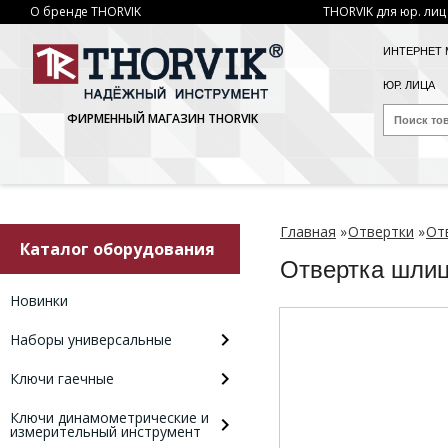
О бренде THORVIK
THORVIK для юр. лиц
ИНТЕРНЕТ 
ЮР. ЛИЦА
ФИРМЕННЫЙ МАГАЗИН THORVIK
Главная
»
Отвертки
»
От
Каталог оборудования
Отвертка шли
Новинки
Наборы универсальные
Ключи гаечные
Ключи динамометрические и
измерительный инструмент