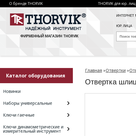
О бренде THORVIK
THORVIK для юр. лиц
ИНТЕРНЕТ 
ЮР. ЛИЦА
ФИРМЕННЫЙ МАГАЗИН THORVIK
Главная
»
Отвертки
»
От
Каталог оборудования
Отвертка шли
Новинки
Наборы универсальные
Ключи гаечные
Ключи динамометрические и
измерительный инструмент