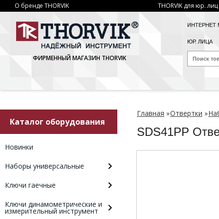
О бренде THORVIK
THORVIK для юр. лиц
ИНТЕРНЕТ 
ЮР. ЛИЦА
ФИРМЕННЫЙ МАГАЗИН THORVIK
Главная
»
Отвертки
»
На
Каталог оборудования
SDS41PP Отве
Новинки
Наборы универсальные
Ключи гаечные
Ключи динамометрические и
измерительный инструмент