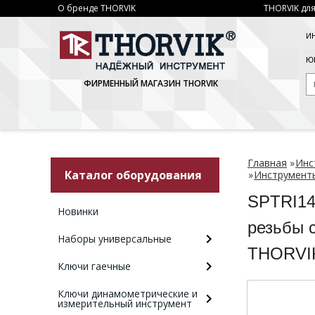
О бренде THORVIK
THORVIK для
И
ЮР
ФИРМЕННЫЙ МАГАЗИН THORVIK
Главная
»
Инс
Каталог оборудования
»
Инструменты
SPTRI14
Новинки
резьбы с
Наборы универсальные
THORVI
Ключи гаечные
Ключи динамометрические и
измерительный инструмент