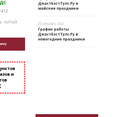
НДС
ДжастБэстТулс.Ру в
майские праздники
1412
а:
КИТАЙ
30 Декабрь 2022
График работы
ДжастБэстТулс.Ру в
новогодние праздники
зину
пунктов
азов и
тов
К