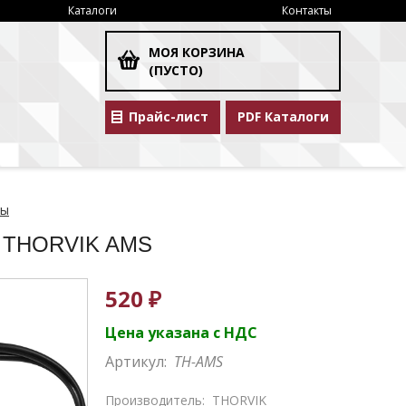
Каталоги
Контакты
МОЯ КОРЗИНА
(ПУСТО)
Прайс-лист
PDF Каталоги
ты
ке THORVIK AMS
520 ₽
Цена указана с НДС
Артикул:
TH-AMS
Производитель:
THORVIK