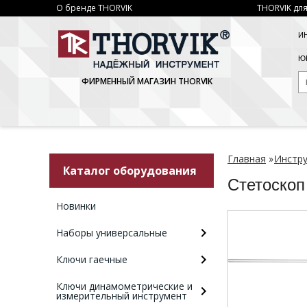
О бренде THORVIK
THORVIK для
И
ЮР
ФИРМЕННЫЙ МАГАЗИН THORVIK
Главная
»
Инстру
Каталог оборудования
Стетоскоп
Новинки
Наборы универсальные
Ключи гаечные
Ключи динамометрические и
измерительный инструмент