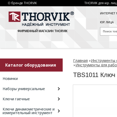
О бренде THORVIK
THORVIK для юр. лиц
ИНТЕРНЕТ 
ЮР. ЛИЦА
ФИРМЕННЫЙ МАГАЗИН THORVIK
Главная
»
Инструменты 
Каталог оборудования
»
Инструменты для рабо
TBS1011 Ключ 
Новинки
Наборы универсальные
Ключи гаечные
Ключи динамометрические и
измерительный инструмент