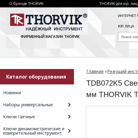
О бренде THORVIK
THORVIK для юр. лиц
ИНТЕРНЕТ 
ЮР. ЛИЦА
ФИРМЕННЫЙ МАГАЗИН THORVIK
Главная
»
Режущий инст
Каталог оборудования
TDB072K5 Свер
Новинки
мм THORVIK 
Наборы универсальные
Ключи гаечные
Ключи динамометрические и
измерительный инструмент