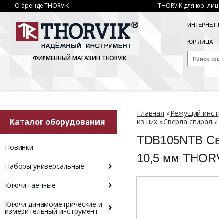
О бренде THORVIK
THORVIK для юр. лиц
ИНТЕРНЕТ 
ЮР. ЛИЦА
ФИРМЕННЫЙ МАГАЗИН THORVIK
Главная
»
Режущий инст
Каталог оборудования
из них
»
Сверла спиральн
TDB105NTB Све
Новинки
10,5 мм THOR
Наборы универсальные
Ключи гаечные
Ключи динамометрические и
измерительный инструмент