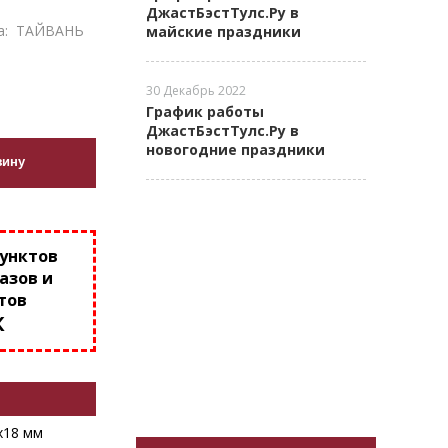
ДжастБэстТулс.Ру в
а:
ТАЙВАНЬ
майские праздники
30 Декабрь 2022
График работы
ДжастБэстТулс.Ру в
новогодние праздники
зину
пунктов
азов и
тов
К
х18 мм