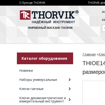
О бренде THORVIK
THORVIK для
И
ЮР
ФИРМЕННЫЙ МАГАЗИН THORVIK
Главная
»
Клю
Каталог оборудования
THIOE14
Новинки
размеро
Наборы универсальные
Ключи гаечные
Ключи динамометрические и
измерительный инструмент