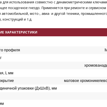
а для использования совместно с динамометрическими ключам
щее посадочное гнездо. Применяется при ремонте и сервисном
 автомобильной, мото-, авиа- и другой техники, промышленног
 конструкций и т.д.
ИЕ ХАРАКТЕРИСТИКИ
го профиля
М
г
хромованади
я, L мм
окрытие
матовое хромоникелев
диничной упаковки (ДхШхВ), мм
мм