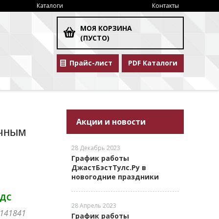
Каталоги
Контакты
МОЯ КОРЗИНА
(ПУСТО)
Прайс-лист
PDF Каталоги
Акции и новости
очным
28 Декабрь 2023
График работы
ДжастБэстТулс.Ру в
новогодние праздники
НДС
28 Апрель 2023
E141841
График работы