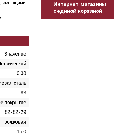
и, имеющими
Интернет-магазины
с единой корзиной
о
Значение
етрический
0.38
евая сталь
83
ое покрытие
82х82х29
рожковая
15.0