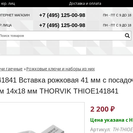
 юр. лиц
Доставка и оплата
+7 (495) 125-00-98
НТЕРНЕТ МАГАЗИН
ПН - ПТ С 9 ДО 18
+7 (495) 125-00-98
. ЛИЦА
ПН - ПТ С 9 ДО 18
чи гаечные
»
Рожковые ключи и наборы из них
1841 Вставка рожковая 41 мм с посад
м 14х18 мм THORVIK THIOE141841
2 200 ₽
Цена указана с 
Артикул:
TH-THIO