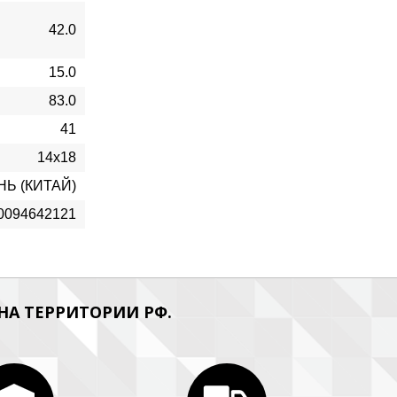
42.0
15.0
83.0
41
14х18
НЬ (КИТАЙ)
0094642121
А ТЕРРИТОРИИ РФ.