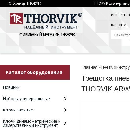
О бренде THORVIK
THORVIK для юр. лиц
ИНТЕРНЕТ 
ЮР. ЛИЦА
ФИРМЕННЫЙ МАГАЗИН THORVIK
Главная
»
Пневмоинстру
Каталог оборудования
Трещотка пнев
Новинки
THORVIK ARW
Наборы универсальные
Ключи гаечные
Ключи динамометрические и
измерительный инструмент