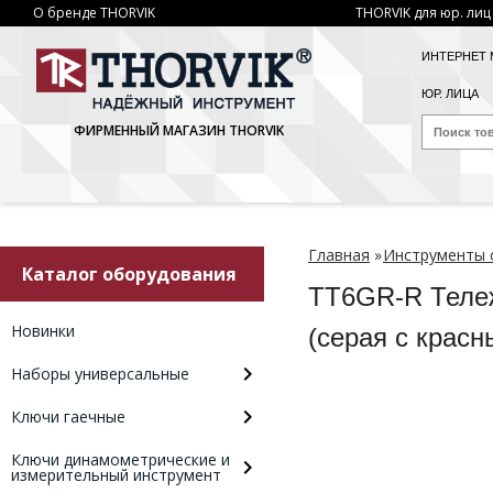
О бренде THORVIK
THORVIK для юр. лиц
ИНТЕРНЕТ 
ЮР. ЛИЦА
ФИРМЕННЫЙ МАГАЗИН THORVIK
Главная
»
Инструменты 
Каталог оборудования
TT6GR-R Тележ
Новинки
(серая с кра
Наборы универсальные
Ключи гаечные
Ключи динамометрические и
измерительный инструмент