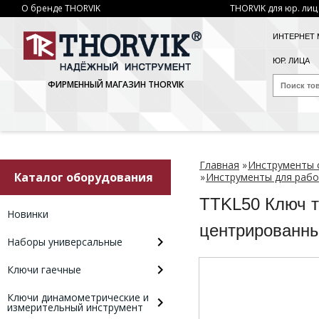
О бренде THORVIK
THORVIK для юр. лиц
ИНТЕРНЕТ 
ЮР. ЛИЦА
ФИРМЕННЫЙ МАГАЗИН THORVIK
Главная
»
Инструменты 
Каталог оборудования
»
Инструменты для рабо
TTKL50 Ключ 
Новинки
центрированн
Наборы универсальные
Ключи гаечные
Ключи динамометрические и
измерительный инструмент