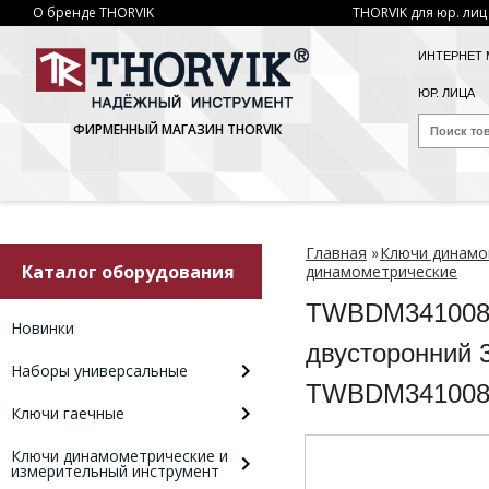
О бренде THORVIK
THORVIK для юр. лиц
ИНТЕРНЕТ 
ЮР. ЛИЦА
ФИРМЕННЫЙ МАГАЗИН THORVIK
Главная
»
Ключи динамо
Каталог оборудования
динамометрические
TWBDM3410080
Новинки
двусторонний 
Наборы универсальные
TWBDM341008
Ключи гаечные
Ключи динамометрические и
измерительный инструмент