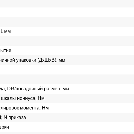
 L мм
рытие
ничной упаковки (ДхШхВ), мм
да, DR/посадочный размер, мм
 шкалы нониуса, Нм
улировок момента, Нм
; N приказа
ерки