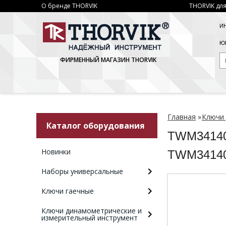
О бренде THORVIK
THORVIK для
И
ЮР
ФИРМЕННЫЙ МАГАЗИН THORVIK
Главная
»
Ключи 
Каталог оборудования
TWM34140
Новинки
TWM3414
Наборы универсальные
Ключи гаечные
Ключи динамометрические и
измерительный инструмент