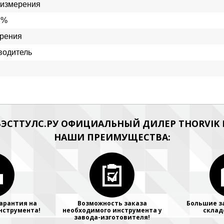
 измерения
 %
рения
водитель
ЭСТТУЛС.РУ ОФИЦИАЛЬНЫЙ ДИЛЕР THORVIK Н
НАШИ ПРЕИМУЩЕСТВА:
арантия на
Возможность заказа
Большие з
нструмента!
необходимого инструмента у
склад
завода-изготовителя!