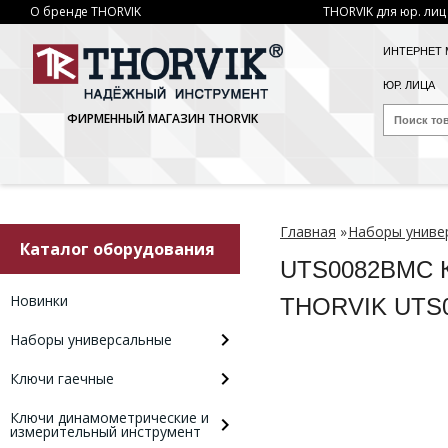
О бренде THORVIK
THORVIK для юр. лиц
ИНТЕРНЕТ 
ЮР. ЛИЦА
ФИРМЕННЫЙ МАГАЗИН THORVIK
Главная
»
Наборы униве
Каталог оборудования
UTS0082BMC К
Новинки
THORVIK UTS
Наборы универсальные
Ключи гаечные
Ключи динамометрические и
измерительный инструмент