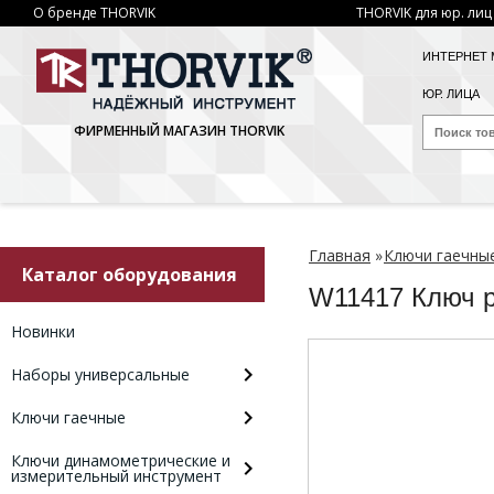
О бренде THORVIK
THORVIK для юр. лиц
ИНТЕРНЕТ 
ЮР. ЛИЦА
ФИРМЕННЫЙ МАГАЗИН THORVIK
Главная
»
Ключи гаечны
Каталог оборудования
W11417 Ключ 
Новинки
Наборы универсальные
Ключи гаечные
Ключи динамометрические и
измерительный инструмент